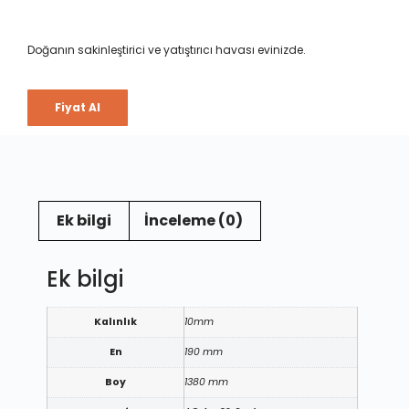
Doğanın sakinleştirici ve yatıştırıcı havası evinizde.
Fiyat Al
Ek bilgi
İnceleme (0)
Ek bilgi
Kalınlık
10mm
En
190 mm
Boy
1380 mm