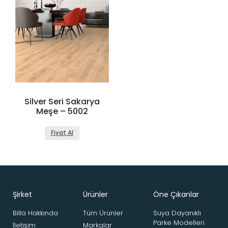
Silver Seri Sakarya
Meşe – 5002
Fiyat Al
Şirket
Ürünler
Öne Çıkanlar
Billa Hakkında
Tüm Ürünler
Suya Dayanıklı
Parke Modelleri
İletişim
Markalar