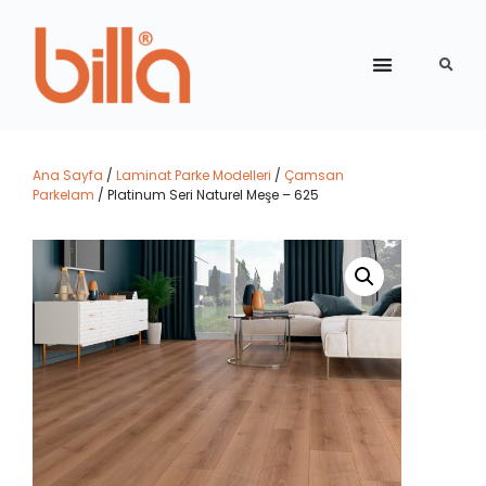
Ana Sayfa
/
Laminat Parke Modelleri
/
Çamsan
Parkelam
/ Platinum Seri Naturel Meşe – 625